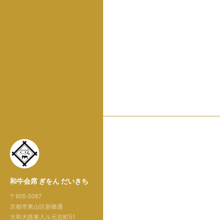
和牛会席 ぎをん だいきち
〒605-0087
京都市東山区新橋通
大和大路東入ル元吉町51