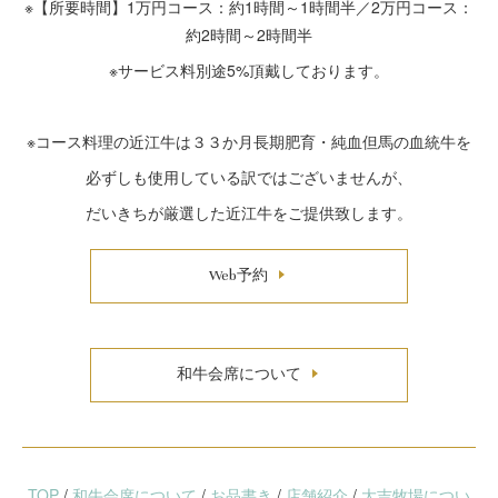
※【所要時間】1万円コース：約1時間～1時間半／2万円コース：
約2時間～2時間半
※サービス料別途5%頂戴しております。
※コース料理の近江牛は３３か月長期肥育・純血但馬の血統牛を
必ずしも使用している訳ではございませんが、
だいきちが厳選した近江牛をご提供致します。
Web予約
和牛会席について
TOP
/
和牛会席について
/
お品書き
/
店舗紹介
/
大吉牧場につい